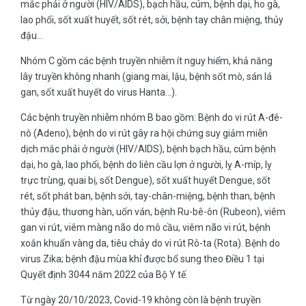
mắc phải ở người (HIV/AIDS), bạch hầu, cúm, bệnh dại, ho gà,
lao phổi, sốt xuất huyết, sốt rét, sởi, bệnh tay chân miệng, thủy
đậu…
Nhóm C gồm các bệnh truyền nhiễm ít nguy hiểm, khả năng
lây truyền không nhanh (giang mai, lậu, bệnh sốt mò, sán lá
gan, sốt xuất huyết do virus Hanta…).
Các bệnh truyền nhiễm nhóm B bao gồm: Bệnh do vi rút A-đê-
nô (Adeno), bệnh do vi rút gây ra hội chứng suy giảm miễn
dịch mắc phải ở người (HIV/AIDS), bệnh bạch hầu, cúm bệnh
dại, ho gà, lao phổi, bệnh do liên cầu lợn ở người, lỵ A-míp, lỵ
trực trùng, quai bị, sốt Dengue), sốt xuất huyết Dengue, sốt
rét, sốt phát ban, bệnh sởi, tay-chân-miệng, bệnh than, bệnh
thủy đậu, thương hàn, uốn ván, bệnh Ru-bê-ôn (Rubeon), viêm
gan vi rút, viêm màng não do mô cầu, viêm não vi rút, bệnh
xoắn khuẩn vàng da, tiêu chảy do vi rút Rô-ta (Rota). Bệnh do
virus Zika; bệnh đậu mùa khỉ được bổ sung theo Điều 1 tại
Quyết định 3044 năm 2022 của Bộ Y tế.
Từ ngày 20/10/2023, Covid-19 không còn là bệnh truyền