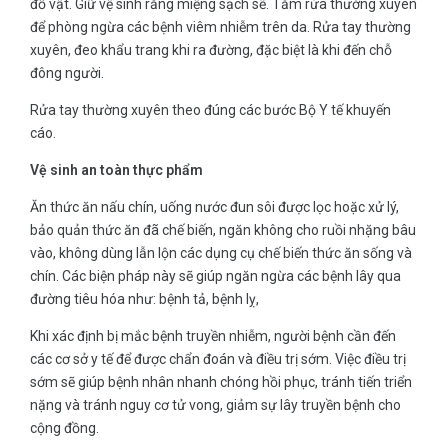
đồ vật. Giữ vệ sinh răng miệng sạch sẽ. Tắm rửa thường xuyên
để phòng ngừa các bệnh viêm nhiễm trên da. Rửa tay thường
xuyên, đeo khẩu trang khi ra đường, đặc biệt là khi đến chỗ
đông người.
Rửa tay thường xuyên theo đúng các bước Bộ Y tế khuyến
cáo.
Vệ sinh an toàn thực phẩm
Ăn thức ăn nấu chín, uống nước đun sôi được lọc hoặc xử lý,
bảo quản thức ăn đã chế biến, ngăn không cho ruồi nhặng bâu
vào, không dùng lẫn lộn các dụng cụ chế biến thức ăn sống và
chín. Các biện pháp này sẽ giúp ngăn ngừa các bệnh lây qua
đường tiêu hóa như: bệnh tả, bệnh lỵ,
Khi xác định bị mắc bệnh truyền nhiễm, người bệnh cần đến
các cơ sở y tế để được chẩn đoán và điều trị sớm. Việc điều trị
sớm sẽ giúp bệnh nhân nhanh chóng hồi phục, tránh tiến triển
nặng và tránh nguy cơ tử vong, giảm sự lây truyền bệnh cho
cộng đồng.