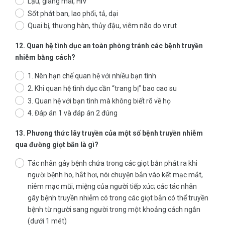
Lậu, giang mai, HIV
Sốt phát ban, lao phổi, tả, dại
Quai bị, thương hàn, thủy đậu, viêm não do virut
12. Quan hệ tình dục an toàn phòng tránh các bệnh truyền
nhiễm bằng cách?
1. Nên hạn chế quan hệ với nhiều bạn tình
2. Khi quan hệ tình dục cần “trang bị” bao cao su
3. Quan hệ với bạn tình mà không biết rõ về họ
4. Đáp án 1 và đáp án 2 đúng
13. Phương thức lây truyền của một số bệnh truyền nhiễm
qua đường giọt bắn là gì?
Tác nhân gây bệnh chứa trong các giọt bắn phát ra khi
người bệnh ho, hắt hơi, nói chuyện bắn vào kết mạc mắt,
niêm mạc mũi, miệng của người tiếp xúc; các tác nhân
gây bệnh truyền nhiễm có trong các giọt bắn có thể truyền
bệnh từ người sang người trong một khoảng cách ngắn
(dưới 1 mét)