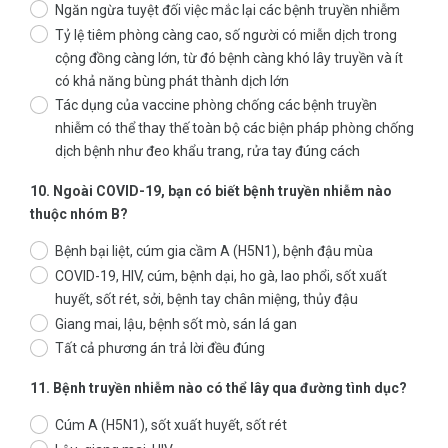
Ngăn ngừa tuyệt đối việc mắc lại các bệnh truyền nhiễm
Tỷ lệ tiêm phòng càng cao, số người có miễn dịch trong
cộng đồng càng lớn, từ đó bệnh càng khó lây truyền và ít
có khả năng bùng phát thành dịch lớn
Tác dụng của vaccine phòng chống các bệnh truyền
nhiễm có thể thay thế toàn bộ các biện pháp phòng chống
dịch bệnh như đeo khẩu trang, rửa tay đúng cách
10. Ngoài COVID-19, bạn có biết bệnh truyền nhiễm nào
thuộc nhóm B?
Bệnh bại liệt, cúm gia cầm A (H5N1), bệnh đậu mùa
COVID-19, HIV, cúm, bệnh dại, ho gà, lao phổi, sốt xuất
huyết, sốt rét, sởi, bệnh tay chân miệng, thủy đậu
Giang mai, lậu, bệnh sốt mò, sán lá gan
Tất cả phương án trả lời đều đúng
11. Bệnh truyền nhiễm nào có thể lây qua đường tình dục?
Cúm A (H5N1), sốt xuất huyết, sốt rét