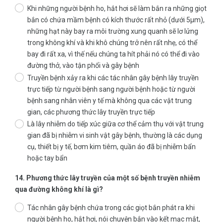
Khi những người bệnh ho, hắt hơi sẽ làm bắn ra những giọt
bắn có chứa mầm bệnh có kích thước rất nhỏ (dưới 5µm),
những hạt này bay ra môi trường xung quanh sẽ lơ lửng
trong không khí và khi khô chúng trở nên rất nhẹ, có thể
bay đi rất xa, vì thế nếu chúng ta hít phải nó có thể đi vào
đường thở, vào tận phổi và gây bệnh
Truyền bệnh xảy ra khi các tác nhân gây bệnh lây truyền
trực tiếp từ người bệnh sang người bệnh hoặc từ người
bệnh sang nhân viên y tế mà không qua các vật trung
gian, các phương thức lây truyền trực tiếp
Là lây nhiễm do tiếp xúc giữa cơ thể cảm thụ với vật trung
gian đã bị nhiễm vi sinh vật gây bệnh, thường là các dụng
cụ, thiết bị y tế, bơm kim tiêm, quần áo đã bị nhiễm bẩn
hoặc tay bẩn
14. Phương thức lây truyền của một số bệnh truyền nhiễm
qua đường không khí là gì?
Tác nhân gây bệnh chứa trong các giọt bắn phát ra khi
người bệnh ho, hắt hơi, nói chuyện bắn vào kết mạc mắt,