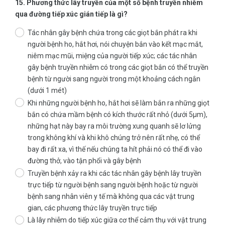
15. Phương thức lây truyền của một số bệnh truyền nhiễm
qua đường tiếp xúc gián tiếp là gì?
Tác nhân gây bệnh chứa trong các giọt bắn phát ra khi
người bệnh ho, hắt hơi, nói chuyện bắn vào kết mạc mắt,
niêm mạc mũi, miệng của người tiếp xúc; các tác nhân
gây bệnh truyền nhiễm có trong các giọt bắn có thể truyền
bệnh từ người sang người trong một khoảng cách ngắn
(dưới 1 mét)
Khi những người bệnh ho, hắt hơi sẽ làm bắn ra những giọt
bắn có chứa mầm bệnh có kích thước rất nhỏ (dưới 5µm),
những hạt này bay ra môi trường xung quanh sẽ lơ lửng
trong không khí và khi khô chúng trở nên rất nhẹ, có thể
bay đi rất xa, vì thế nếu chúng ta hít phải nó có thể đi vào
đường thở, vào tận phổi và gây bệnh
Truyền bệnh xảy ra khi các tác nhân gây bệnh lây truyền
trực tiếp từ người bệnh sang người bệnh hoặc từ người
bệnh sang nhân viên y tế mà không qua các vật trung
gian, các phương thức lây truyền trực tiếp
Là lây nhiễm do tiếp xúc giữa cơ thể cảm thụ với vật trung