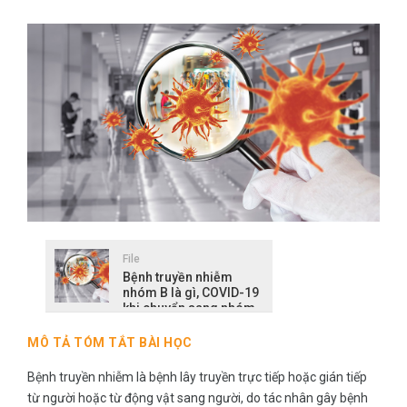
File
Bệnh truyền nhiễm
nhóm B là gì, COVID-19
khi chuyển sang nhóm
B phòng chống thế
nào?
MÔ TẢ TÓM TẮT BÀI HỌC
Bệnh truyền nhiễm là bệnh lây truyền trực tiếp hoặc gián tiếp
từ người hoặc từ động vật sang người, do tác nhân gây bệnh