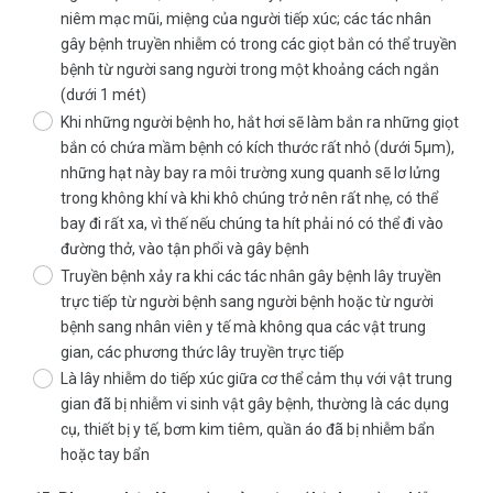
niêm mạc mũi, miệng của người tiếp xúc; các tác nhân
gây bệnh truyền nhiễm có trong các giọt bắn có thể truyền
bệnh từ người sang người trong một khoảng cách ngắn
(dưới 1 mét)
Khi những người bệnh ho, hắt hơi sẽ làm bắn ra những giọt
bắn có chứa mầm bệnh có kích thước rất nhỏ (dưới 5µm),
những hạt này bay ra môi trường xung quanh sẽ lơ lửng
trong không khí và khi khô chúng trở nên rất nhẹ, có thể
bay đi rất xa, vì thế nếu chúng ta hít phải nó có thể đi vào
đường thở, vào tận phổi và gây bệnh
Truyền bệnh xảy ra khi các tác nhân gây bệnh lây truyền
trực tiếp từ người bệnh sang người bệnh hoặc từ người
bệnh sang nhân viên y tế mà không qua các vật trung
gian, các phương thức lây truyền trực tiếp
Là lây nhiễm do tiếp xúc giữa cơ thể cảm thụ với vật trung
gian đã bị nhiễm vi sinh vật gây bệnh, thường là các dụng
cụ, thiết bị y tế, bơm kim tiêm, quần áo đã bị nhiễm bẩn
hoặc tay bẩn