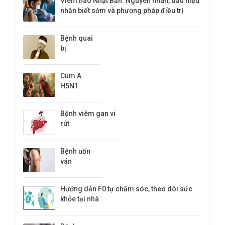
Viêm não Nhật Bản: Nguyên nhân, dấu hiệu
nhận biết sớm và phương pháp điều trị
Bệnh quai
bị
​Cúm A
H5N1
Bệnh viêm gan vi
rút
Bệnh uốn
ván
Hướng dẫn F0 tự chăm sóc, theo dõi sức
khỏe tại nhà