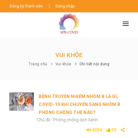
Đăng ký thành viên
Đăng nhập
TRANG CHỦ
TIN TỨC
VUI KHỎE
VUI KHỎE
Trang chủ
Vui khỏe
Chi tiết nội dung
GIỚI THIỆU DỰ ÁN
LIÊN HỆ
BỆNH TRUYỀN NHIỄM NHÓM B LÀ GÌ,
COVID-19 KHI CHUYỂN SANG NHÓM B
PHÒNG CHỐNG THẾ NÀO?
Chủ đề : Phòng chống dịch bệnh
4004
59