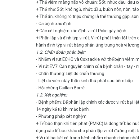
+ Thể viêm màng não vô khuẩn: Sốt, nhức đầu, đau cơ
+ Thể nhẹ: Sốt, khó ngủ, nhức đầu, buồn nôn, nôn, táo 
+ Thể ẩn, không rõ triệu chứng là thể thường gặp, so
- Ca bệnh xác định:
+ Các xét nghiệm xác định vi rút Polio gây bệnh.
+ Phân lập và định týp vi rút: Vi rút phát triển tốt tr
hành định týp vi rút bằng phản ứng trung hoà vi lượng
1.2. Chẩn đoán phân biệt:
- Nhiễm vi rút ECHO và Coxsackie với thể bệnh viêm m
- Vi rút EV7: Căn nguyên chính của bệnh chân - tay - 
- Chấn thương: Liệt do chấn thương.
- Liệt do viêm dây thần kinh thứ phát sau tiêm bắp.
- Hội chứng Guillain Barré.
1.3. Xét nghiệm:
- Bệnh phẩm: Để phân lập chính xác được vi rút bại l
14 ngày kể từ khi mắc bệnh.
- Phương pháp xét nghệm:
+ Tế bào thận khỉ tiên phát (PMKC) là dòng tế bào nuôi
dụng các tế bào khác cho phân lập vi rút đường ruột là 
+ Vi rút bại liệt có trong bệnh phẩm nhanh chóng phá