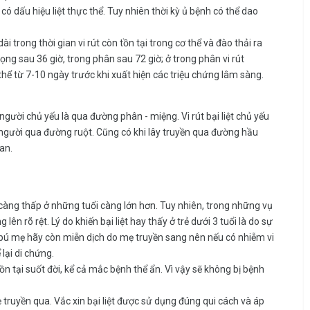
có dấu hiệu liệt thực thể. Tuy nhiên thời kỳ ủ bệnh có thể dao
i trong thời gian vi rút còn tồn tại trong cơ thể và đào thải ra
họng sau 36 giờ, trong phân sau 72 giờ; ở trong phân vi rút
thể từ 7-10 ngày trước khi xuất hiện các triệu chứng lâm sàng.
người chủ yếu là qua đường phân - miệng. Vi rút bại liệt chủ yếu
người qua đường ruột. Cũng có khi lây truyền qua đường hầu
an.
này càng thấp ở những tuổi càng lớn hơn. Tuy nhiên, trong những vụ
 lên rõ rệt. Lý do khiến bại liệt hay thấy ở trẻ dưới 3 tuổi là do sự
ng bú mẹ hãy còn miễn dịch do mẹ truyền sang nên nếu có nhiễm vi
 lại di chứng.
n tại suốt đời, kể cả mắc bệnh thể ẩn. Vì vậy sẽ không bị bệnh
ruyền qua. Vắc xin bại liệt được sử dụng đúng qui cách và áp