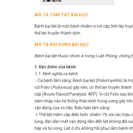
MÔ TẢ TÓM TẮT BÀI HỌC
Bệnh bại liệt là một bệnh nhiễm vi rút cấp tính lây tru
thể lan truyền thành dịch.
MÔ TẢ NỘI DUNG BÀI HỌC
Bệnh bại liệt thuộc nhóm A trong Luật Phòng, chống 
1. Đặc điểm của bệnh:
1.1. Định nghĩa ca bệnh:
- Ca bệnh lâm sàng: Bệnh bại liệt (Poliomyelitis) là m
rút Polio (
Poliovirus
) gây nên, có thể lan truyền thàn
cấp (Acute Flaccid Paralysis: AFP). Vi rút Polio sau khi
xâm nhập vào hệ thống thần kinh trung ương gây tổn 
vận động của vỏ não. Biểu hiện lâm sàng:
+ Thể liệt mềm cấp điển hình: chiếm 1% với các triệu 
lưng, dần dần mất vận động dẫn đến liệt không đối xứng
hấp và tử vong. Liệt ở chi, không hồi phục làm bệnh