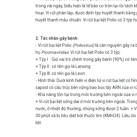
trong vài ngày, biểu hiện là tế bào co tròn lại rồi tách
hoại. Vi rút phân lập, được định týp huyết thanh bằng
huyết thanh mẫu chuẩn. Vi rút bại liệt Polio có 3 týp huyết
2. Tác nhân gây bệnh:
- Vi rút bại liệt Polio
(Poliovirus)
là căn nguyên gây ra bệ
họ
Picornaviridae
. Vi rút bại liệt Polio có 3 týp :
+ Týp I : Giữ vai trò chính trong gây bệnh (90%) có tên
+ Týp II : có tên gọi là Lansing
+ Týp III: có tên gọi là Leon
- Hình thái: Dưới kính hiển vi điện tử vi rút bại liệt 
capsid có cấu trúc bền vững bao bọc lấy ARN của vi rú
- Khả năng tồn tại trong môi trường bên ngoài của vi r
+ Vi rút bại liệt sống dai ở môi trường bên ngoài. Tro
nước, ở nhiệt độ thường, chúng sống được 2 tuần. + Vi 
30 phút và bị tiêu diệt bởi thuốc tím (KMnO4). Liều cl
liệt.