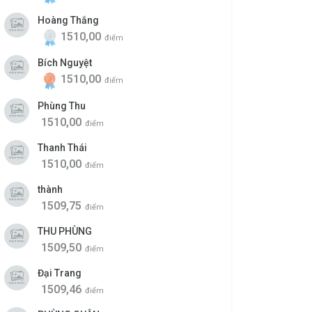
Hoàng Thắng
1510,00
điểm
Bích Nguyệt
1510,00
điểm
Phùng Thu
1510,00
điểm
Thanh Thái
1510,00
điểm
thành
1509,75
điểm
THU PHÙNG
1509,50
điểm
Đại Trang
1509,46
điểm