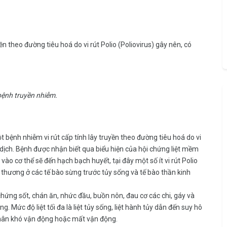
yền theo đường tiêu hoá do vi rút Polio (Poliovirus) gây nên, có
bệnh truyền nhiễm.
ột bệnh nhiễm vi rút cấp tính lây truyền theo đường tiêu hoá do vi
h dịch. Bệnh được nhận biết qua biểu hiện của hội chứng liệt mềm
 vào cơ thể sẽ đến hạch bạch huyết, tại đây một số ít vi rút Polio
thương ở các tế bào sừng trước tủy sống và tế bào thần kinh
chứng sốt, chán ăn, nhức đầu, buồn nôn, đau cơ các chi, gáy và
. Mức độ liệt tối đa là liệt tủy sống, liệt hành tủy dẫn đến suy hô
 nhân khó vận động hoặc mất vận động.