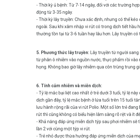
- Thời kỳ ủ bệnh: Từ 7-14 ngày, đối với các trường hợp 
động từ 3-35 ngày.
- Thời kỳ lây truyền: Chưa xác định, nhưng có thể kéo dà
ngoài. Sau khi xâm nhập vi rút có trong dịch tiết hầu 
thường tồn tại từ 3-6 tuần hay lâu hơn. Lây truyền có 
5. Phương thức lây truyền:
Lây truyền từ người sang 
từ phân ô nhiễm vào nguồn nước, thực phẩm rồi vào 
họng. Không bao giờ lây nhiễm qua côn trùng trung gi
6. Tính cảm nhiễm và miễn dịch:
- Tỷ lệ mắc bại liệt cao nhất ở trẻ dưới 3 tuổi, tỷ lệ 
dịch gần đây, tỷ lệ mắc bệnh ở lứa tuổi trên 15 tuổi tăng
lưu hành rộng rãi của vi rút Polio. Một số lớn trẻ đa
rút thì cũng không có biểu hiện lâm sàng rõ rệt và ít để
- Khả năng đáp ứng miễn dịch týp sau phơi nhiễm sẽ tồ
lần 2 với cùng một týp vi rút.
- Trẻ nhỏ được thừa hưởng đáp ứng miễn dịch của mẹ t