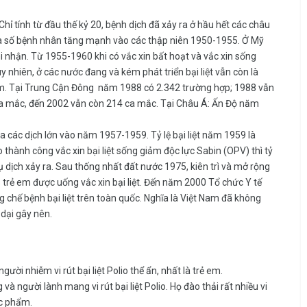
i. Chỉ tính từ đầu thế kỷ 20, bệnh dịch đã xảy ra ở hầu hết các châu
và số bệnh nhân tăng mạnh vào các thập niên 1950-1955. Ở Mỹ
i nhận. Từ 1955-1960 khi có vắc xin bất hoạt và vắc xin sống
y nhiên, ở các nước đang và kém phát triển bại liệt vẫn còn là
ẻ em. Tại Trung Cận Đông năm 1988 có 2.342 trường hợp; 1988 vẫn
 ca mắc, đến 2002 vẫn còn 214 ca mắc. Tại Châu Á: Ấn Độ năm
a các dịch lớn vào năm 1957-1959. Tỷ lệ bại liệt năm 1959 là
thành công vắc xin bại liệt sống giảm độc lực Sabin (OPV) thì tỷ
 dịch xảy ra. Sau thống nhất đất nước 1975, kiên trì và mở rộng
rẻ em được uống vắc xin bại liệt. Đến năm 2000 Tổ chức Y tế
 chế bệnh bại liệt trên toàn quốc. Nghĩa là Việt Nam đã không
 dại gây nên.
ười nhiễm vi rút bại liệt Polio thể ẩn, nhất là trẻ em.
à người lành mang vi rút bại liệt Polio. Họ đào thải rất nhiều vi
ực phẩm.