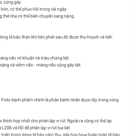
, cứng gáy.
bón, có thể phục hồi trong vài ngày.
ng thể nhẹ có thể biến chuyển sang nặng.
ên dòng tế bào thận khỉ tiên phát sau đó được thu hoạch và tiến
.
àng não vô khuẩn và triệu chứng liệt.
miệng và viêm não - màng não cũng gây liệt.
iệt Polio bệnh phẩm chính là phân bệnh nhân được lấy trong vòng
 thích hợp nhất cho phân lập vi rút. Ngoài ra cũng có thể áp
L20B và RD để phân lập vi rút bại liệt.
t triển trong dòng tế bào cảm thụ, gây hủy hoại hoàn toàn tế bào