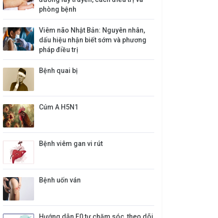
phòng bệnh
Viêm não Nhật Bản: Nguyên nhân,
dấu hiệu nhận biết sớm và phương
pháp điều trị
Bệnh quai bị
​Cúm A H5N1
Bệnh viêm gan vi rút
Bệnh uốn ván
Hướng dẫn F0 tự chăm sóc, theo dõi