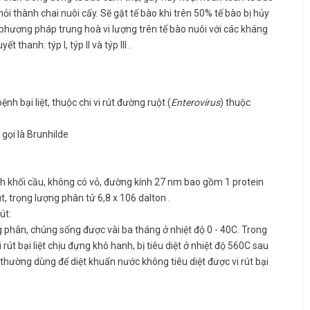
 khỏi thành chai nuôi cấy. Sẽ gặt tế bào khi trên 50% tế bào bị hủy
 phương pháp trung hoà vi lượng trên tế bào nuôi với các kháng
 thanh: týp I, týp II và týp III .
nh bại liệt, thuộc chi vi rút đường ruột (
Enterovirus
) thuộc
 gọi là Brunhilde
có hình khối cầu, không có vỏ, đường kính 27 nm bao gồm 1 protein
t, trọng lượng phân tử 6,8 x 106 dalton .
út:
ng phân, chúng sống được vài ba tháng ở nhiệt độ 0 - 40C. Trong
rút bại liệt chịu đựng khô hanh, bị tiêu diệt ở nhiệt độ 560C sau
o thường dùng để diệt khuẩn nước không tiêu diệt được vi rút bại