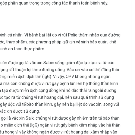
n, góp phần quan trọng trong công tác thanh toán bệnh này.
inh cá nhân. Vì bệnh bại liệt do vi rút Polio thâm nhập qua đường
ước, thực phẩm, các phương pháp giữ gìn vệ sinh bảo quản, chế
 sinh an toàn thực phẩm.
 còn được gọi là vắc xin Sabin sống giảm độc lực tạo ra từ các
ử dụng rất thuận lợi theo đường uống. Vắc xin vào cơ thể đồng thời
ứng miễn dịch dịch thể (IgG). Vì vậy, OPV không những ngăn
hoá mà còn chống được vi rút gây bệnh lan lên hệ thống thần kinh
òn tạo được miễn dịch cộng đồng khi nó đào thải ra ngoài đường
ợc tạo ra từ chủng vi rút hoang dại, nên sau quá trình sử dụng
 gây độc với tế bào thần kinh, gây nên bại liệt do vắc xin, song với
 vắc xin được sử dụng.
 gọi là vắc xin Salk, chủng vi rút được gây nhiễm trên tế bào thận
tạo miễn dịch thể (IgG) ngăn vi rút gây bệnh xâm nhập vào hệ thần
ở hầu họng vì vậy không ngăn được vi rút hoang dại xâm nhập vào