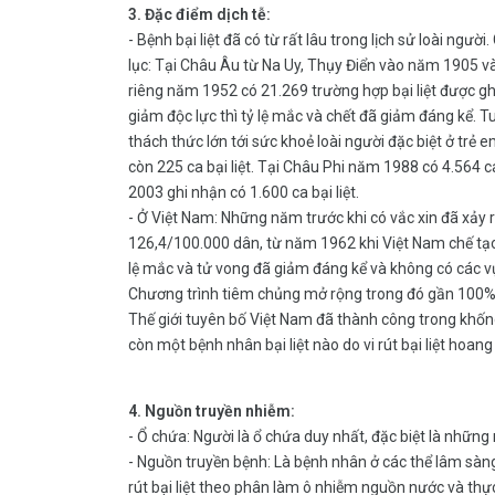
3. Đặc điểm dịch tễ:
- Bệnh bại liệt đã có từ rất lâu trong lịch sử loài ngườ
lục: Tại Châu Âu từ Na Uy, Thụy Điển vào năm 1905 
riêng năm 1952 có 21.269 trường hợp bại liệt được gh
giảm độc lực thì tỷ lệ mắc và chết đã giảm đáng kể. Tu
thách thức lớn tới sức khoẻ loài người đặc biệt ở tr
còn 225 ca bại liệt. Tại Châu Phi năm 1988 có 4.564
2003 ghi nhận có 1.600 ca bại liệt.
- Ở Việt Nam: Những năm trước khi có vắc xin đã xảy r
126,4/100.000 dân, từ năm 1962 khi Việt Nam chế tạo 
lệ mắc và tử vong đã giảm đáng kể và không có các vụ
Chương trình tiêm chủng mở rộng trong đó gần 100% t
Thế giới tuyên bố Việt Nam đã thành công trong khống
còn một bệnh nhân bại liệt nào do vi rút bại liệt hoang
4. Nguồn truyền nhiễm:
- Ổ chứa: Người là ổ chứa duy nhất, đặc biệt là những ng
- Nguồn truyền bệnh: Là bệnh nhân ở các thể lâm sàng v
rút bại liệt theo phân làm ô nhiễm nguồn nước và th