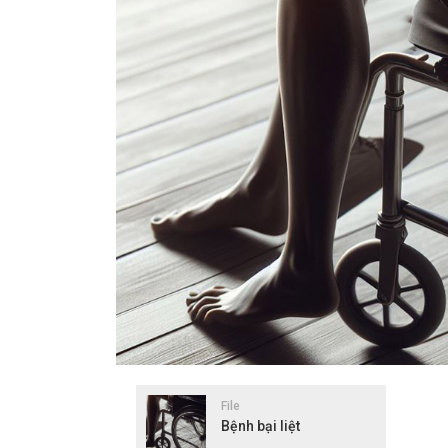
File
Bệnh bại liệt