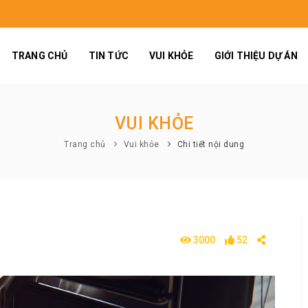
TRANG CHỦ
TIN TỨC
VUI KHỎE
GIỚI THIỆU DỰ ÁN
VUI KHỎE
Trang chủ
Vui khỏe
Chi tiết nội dung
3000
52